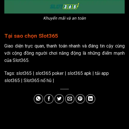
Khuyến mãi và an toàn
Tại sao chọn Slot365
Giao diện trực quan, thanh toán nhanh và đáng tin cậy cùng
với cộng đồng người chơi năng động là những điểm mạnh
của Slot365.
Tags:
slot365
|
slot365 poker
|
slot365 apk
|
tải app
slot365
|
Slot365 nổ hũ
|