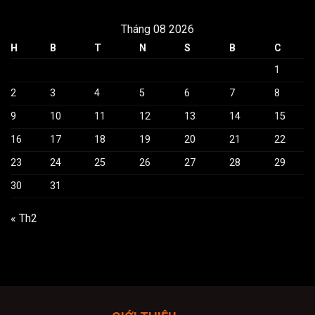
Tháng 08 2026
H
B
T
N
S
B
C
1
2
3
4
5
6
7
8
9
10
11
12
13
14
15
16
17
18
19
20
21
22
23
24
25
26
27
28
29
30
31
« Th2