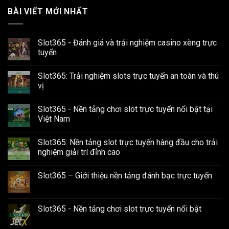
BÀI VIẾT MỚI NHẤT
Slot365 - Đánh giá và trải nghiệm casino xèng trực
tuyến
Slot365: Trải nghiệm slots trực tuyến an toàn và thú
vị
Slot365 - Nền tảng chơi slot trực tuyến nổi bật tại
Việt Nam
Slot365: Nền tảng slot trực tuyến hàng đầu cho trải
nghiệm giải trí đỉnh cao
Slot365 – Giới thiệu nền tảng đánh bạc trực tuyến
Slot365 - Nền tảng chơi slot trực tuyến nổi bật