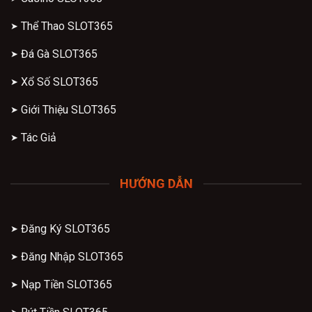
Thể Thao SLOT365
Đá Gà SLOT365
Xổ Số SLOT365
Giới Thiệu SLOT365
Tác Giả
HƯỚNG DẪN
Đăng Ký SLOT365
Đăng Nhập SLOT365
Nạp Tiền SLOT365