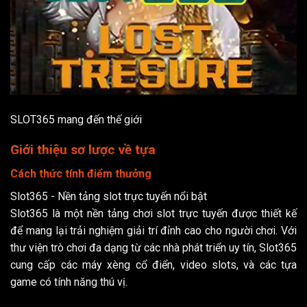
SLOT365 mang đến thế giới
Giới thiệu sơ lược về tựa
Cách thức tính điểm thưởng
Slot365 - Nền tảng slot trực tuyến nổi bật
Slot365 là một nền tảng chơi slot trực tuyến được thiết kế
để mang lại trải nghiệm giải trí đỉnh cao cho người chơi. Với
thư viện trò chơi đa dạng từ các nhà phát triển uy tín, Slot365
cung cấp các máy xèng cổ điển, video slots, và các tựa
game có tính năng thú vị.