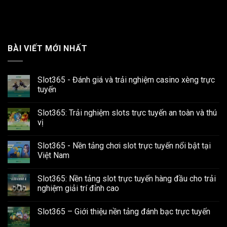
BÀI VIẾT MỚI NHẤT
Slot365 - Đánh giá và trải nghiệm casino xèng trực
tuyến
Slot365: Trải nghiệm slots trực tuyến an toàn và thú
vị
Slot365 - Nền tảng chơi slot trực tuyến nổi bật tại
Việt Nam
Slot365: Nền tảng slot trực tuyến hàng đầu cho trải
nghiệm giải trí đỉnh cao
Slot365 – Giới thiệu nền tảng đánh bạc trực tuyến