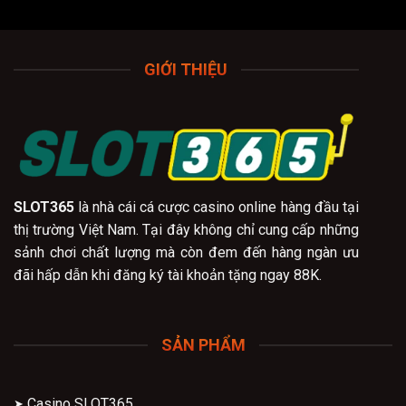
GIỚI THIỆU
SLOT365
là nhà cái cá cược casino online hàng đầu tại
thị trường Việt Nam. Tại đây không chỉ cung cấp những
sảnh chơi chất lượng mà còn đem đến hàng ngàn ưu
đãi hấp dẫn khi đăng ký tài khoản tặng ngay 88K.
SẢN PHẨM
Casino SLOT365