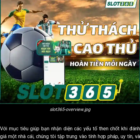
slot365-overview.jpg
Với mục tiêu giúp bạn nhận diện các yếu tố then chốt khi đánh
giá một nhà cái, chúng tôi tập trung vào tính hợp pháp, uy tín, và