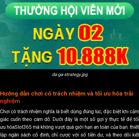
da-ga-strategy.jpg
Hướng dẫn chơi có trách nhiệm và tối ưu hóa trải
nghiệm
Chơi có trách nhiệm nghĩa là biết dừng đúng lúc, đặc biệt khi cảm
giác cuốn theo cám dỗ. Dưới đây là một số gợi ý thực tế để tối
ưu hóaSlot365 mà không vượt quá giới hạn an toàn của bạn: thiết
lập ngân sách cố định, chỉ cược với số tiền dư, và theo dõi kết