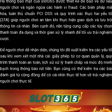
Hệ thống bảo mật của slot365 được thiết kế để bảo vệ dữ liệu
người chơi và ngăn ngừa các hành vi fraud. Các biện pháp mã
hóa, tuân thủ chuẩn PCI DSS và quy trình xác thực hai yếu tố
(2FA) giúp người chơi an tâm khi thực hiện giao dịch và lưu trữ
thông tin cá nhân. Bên cạnh đó, nền tảng cung cấp các tùy chọn
thanh toán đa dạng và thời gian xử lý nhanh để tối ưu trải nghiệm
cược.
Để người chơi dễ nhận diện, chúng tôi đề xuất kiểm tra các yếu tố
sau khi xem xét một nhà cái: giấy phép từ cơ quan quản lý, quy
trình thanh toán an toàn, lịch sử xử lý tranh chấp và mức độ minh
bạch trong thông báo rút tiền. Bạn cũng có thể kiểm tra các bài
đánh giá từ cộng đồng để có cái nhìn thực tế hơn về trải nghiệm
người chơi thực tế.