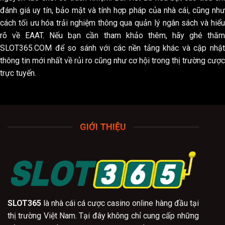
đánh giá uy tín, bảo mật và tính hợp pháp của nhà cái, cũng như
cách tối ưu hóa trải nghiệm thông qua quản lý ngân sách và hiểu
rõ về EAAT. Nếu bạn cần tham khảo thêm, hãy ghé thăm
SLOT365.COM để so sánh với các nền tảng khác và cập nhật
thông tin mới nhất về rủi ro cũng như cơ hội trong thị trường cược
trực tuyến.
GIỚI THIỆU
SLOT365
là nhà cái cá cược casino online hàng đầu tại
thị trường Việt Nam. Tại đây không chỉ cung cấp những