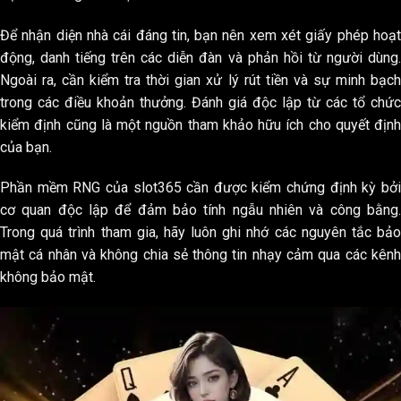
Để nhận diện nhà cái đáng tin, bạn nên xem xét giấy phép hoạt
động, danh tiếng trên các diễn đàn và phản hồi từ người dùng.
Ngoài ra, cần kiểm tra thời gian xử lý rút tiền và sự minh bạch
trong các điều khoản thưởng. Đánh giá độc lập từ các tổ chức
kiểm định cũng là một nguồn tham khảo hữu ích cho quyết định
của bạn.
Phần mềm RNG của slot365 cần được kiểm chứng định kỳ bởi
cơ quan độc lập để đảm bảo tính ngẫu nhiên và công bằng.
Trong quá trình tham gia, hãy luôn ghi nhớ các nguyên tắc bảo
mật cá nhân và không chia sẻ thông tin nhạy cảm qua các kênh
không bảo mật.