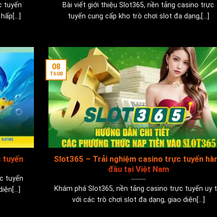
c tuyến
Bài viết giới thiệu Slot365, nền tảng casino trực
ấp[...]
tuyến cung cấp kho trò chơi slot đa dạng,[...]
08
Th08
c tuyến
Slot365 – Trải nghiệm casino trực tuyến hà
đầu tại Việt Nam
c tuyến
Khám phá Slot365, nền tảng casino trực tuyến uy t
ện[...]
với các trò chơi slot đa dạng, giao diện[...]