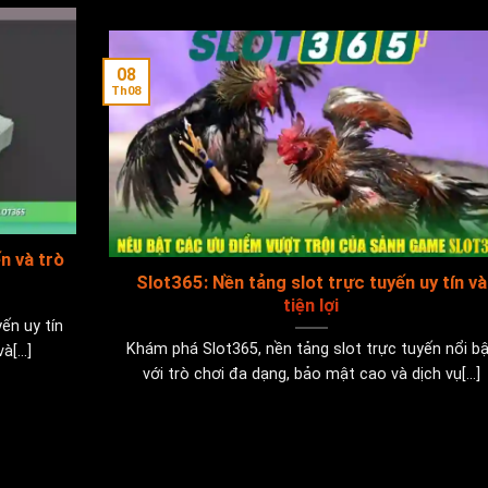
08
Th08
n và trò
Slot365: Nền tảng slot trực tuyến uy tín và
tiện lợi
ến uy tín
Khám phá Slot365, nền tảng slot trực tuyến nổi b
[...]
với trò chơi đa dạng, bảo mật cao và dịch vụ[...]