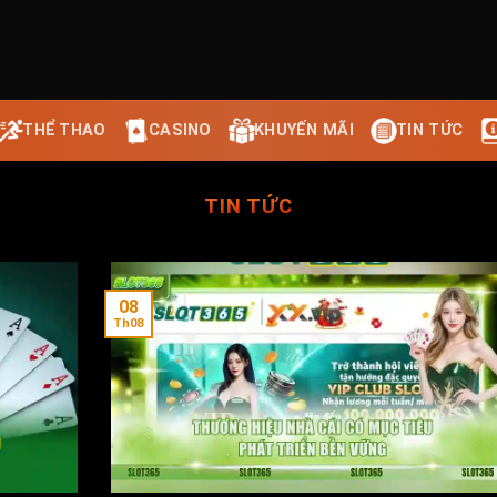
THỂ THAO
CASINO
KHUYẾN MÃI
TIN TỨC
TIN TỨC
08
Th08