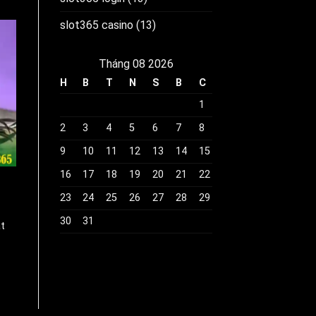
slot365 casino (13)
Tháng 08 2026
H
B
T
N
S
B
C
1
2
3
4
5
6
7
8
9
10
11
12
13
14
15
16
17
18
19
20
21
22
23
24
25
26
27
28
29
30
31
ật