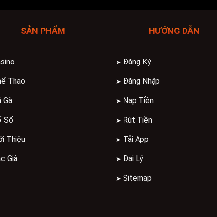
SẢN PHẨM
HƯỚNG DẪN
sino
Đăng Ký
hể Thao
Đăng Nhập
á Gà
Nạp Tiền
ổ Số
Rút Tiền
ới Thiệu
Tải App
c Giả
Đại Lý
Sitemap