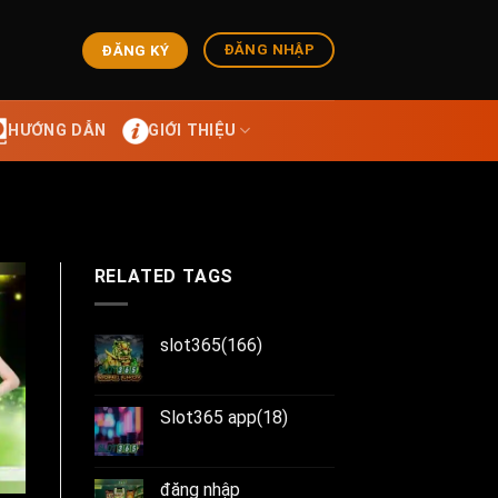
ĐĂNG NHẬP
ĐĂNG KÝ
HƯỚNG DẪN
GIỚI THIỆU
RELATED TAGS
slot365(166)
Slot365 app(18)
đăng nhập