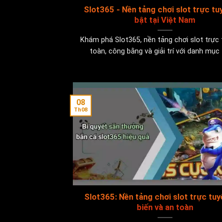
Slot365 - Nền tảng chơi slot trực tu
bật tại Việt Nam
Khám phá Slot365, nền tảng chơi slot trực
toàn, công bằng và giải trí với danh mục tr
08
Th08
Slot365: Nền tảng chơi slot trực tu
biến và an toàn