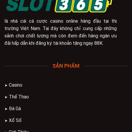
là nhà cái cá cược casino online hàng đầu tại thị
trường Việt Nam. Tại đây không chỉ cung cấp những
sảnh chơi chất lượng mà còn đem đến hàng ngàn ưu
đãi hấp dẫn khi đăng ký tài khoản tặng ngay 88K.
SẢN PHẨM
Casino
Thể Thao
Đá Gà
Xổ Số