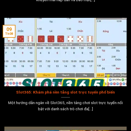
09
Th08
Slot365: Khám phá nền tảng slot trực tuyến phổ biến
Một hướng dẫn ngắn về Slot365, nền tảng chơi slot trực tuyến nổi
bật với danh sách trò chơi đa[...]