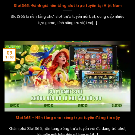
Slot365: Đánh giá nền tảng slot trực tuyến tại Việt Nam
Slot365 là nền tảng chơi slot trực tuyến nổi bật, cung cấp nhiều
tựa game, tính năng ưu việt và[...]
09
Th08
Slot365 – Nền tảng chơi xèng trực tuyến đáng tin cậy
Khám phá Slot365, nền tảng xèng trực tuyến với đa dạng trò chơi,
khuyến mãi hấp dẫn và bảo mật[...]