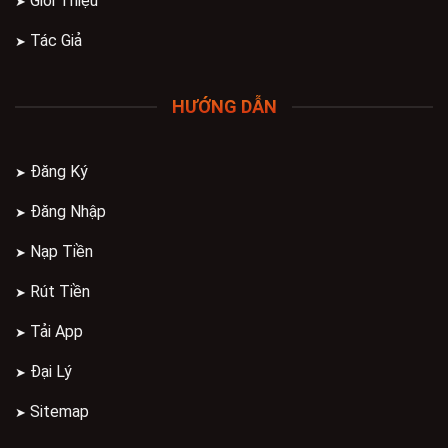
Giới Thiệu
Tác Giả
HƯỚNG DẪN
Đăng Ký
Đăng Nhập
Nạp Tiền
Rút Tiền
Tải App
Đại Lý
Sitemap