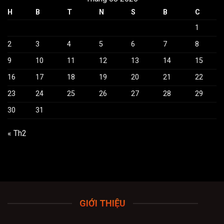
H
B
T
N
S
B
C
1
2
3
4
5
6
7
8
9
10
11
12
13
14
15
16
17
18
19
20
21
22
23
24
25
26
27
28
29
30
31
« Th2
GIỚI THIỆU