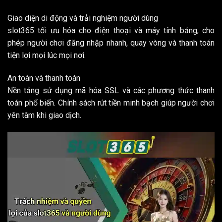
Giao diện di động và trải nghiệm người dùng
slot365 tối ưu hóa cho điện thoại và máy tính bảng, cho
phép người chơi đăng nhập nhanh, quay vòng và thanh toán
tiện lợi mọi lúc mọi nơi.
An toàn và thanh toán
Nền tảng sử dụng mã hóa SSL và các phương thức thanh
toán phổ biến. Chính sách rút tiền minh bạch giúp người chơi
yên tâm khi giao dịch.