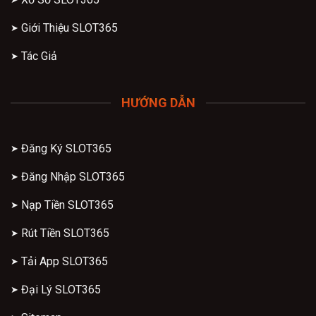
Giới Thiệu SLOT365
Tác Giả
HƯỚNG DẪN
Đăng Ký SLOT365
Đăng Nhập SLOT365
Nạp Tiền SLOT365
Rút Tiền SLOT365
Tải App SLOT365
Đại Lý SLOT365