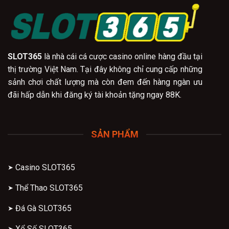
SLOT365
là nhà cái cá cược casino online hàng đầu tại
thị trường Việt Nam. Tại đây không chỉ cung cấp những
sảnh chơi chất lượng mà còn đem đến hàng ngàn ưu
đãi hấp dẫn khi đăng ký tài khoản tặng ngay 88K.
SẢN PHẨM
Casino SLOT365
Thể Thao SLOT365
Đá Gà SLOT365
Xổ Số SLOT365