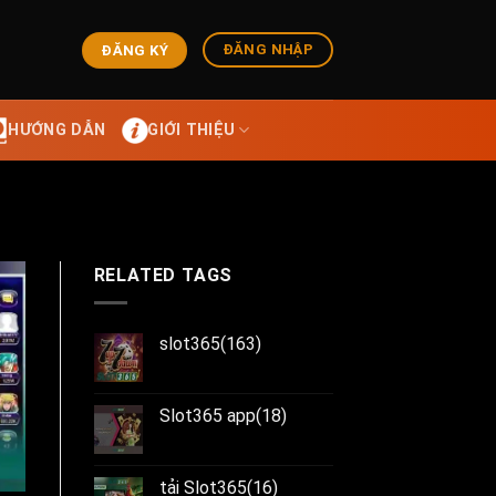
ĐĂNG NHẬP
ĐĂNG KÝ
HƯỚNG DẪN
GIỚI THIỆU
RELATED TAGS
slot365(163)
Slot365 app(18)
tải Slot365(16)