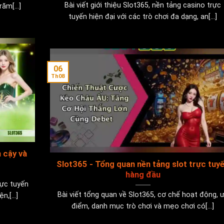
Bài viết giới thiệu Slot365, nền tảng casino trực
ăm[...]
tuyến hiện đại với các trò chơi đa dạng, an[...]
06
Th08
 cậy và
Slot365 - Tổng quan nền tảng slot trực tuy
hàng đầu
rực tuyến
Bài viết tổng quan về Slot365, cơ chế hoạt động, 
,[...]
điểm, danh mục trò chơi và mẹo chơi có[...]