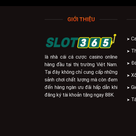
GIỚI THIỆU
Ca
T
là nhà cái cá cược casino online
Đ
hàng đầu tại thị trường Việt Nam.
Tại đây không chỉ cung cấp những
X
sảnh chơi chất lượng mà còn đem
đến hàng ngàn ưu đãi hấp dẫn khi
Gi
đăng ký tài khoản tặng ngay 88K.
Tá