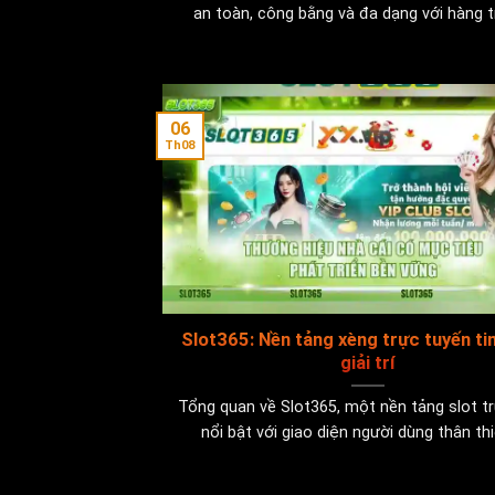
an toàn, công bằng và đa dạng với hàng tr
06
Th08
Slot365: Nền tảng xèng trực tuyến tin
giải trí
Tổng quan về Slot365, một nền tảng slot t
nổi bật với giao diện người dùng thân thiện