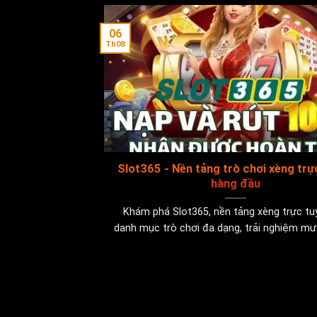
06
Th08
Slot365 - Nền tảng trò chơi xèng trự
hàng đầu
Khám phá Slot365, nền tảng xèng trực tu
danh mục trò chơi đa dạng, trải nghiệm mượ