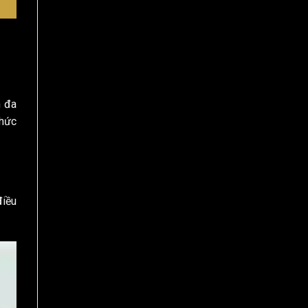
n đa
phức
điều