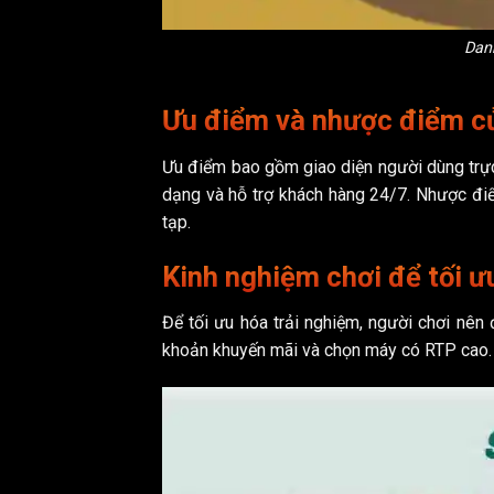
Danh
Ưu điểm và nhược điểm c
Ưu điểm bao gồm giao diện người dùng trực
dạng và hỗ trợ khách hàng 24/7. Nhược điể
tạp.
Kinh nghiệm chơi để tối ư
Để tối ưu hóa trải nghiệm, người chơi nên
khoản khuyến mãi và chọn máy có RTP cao. C