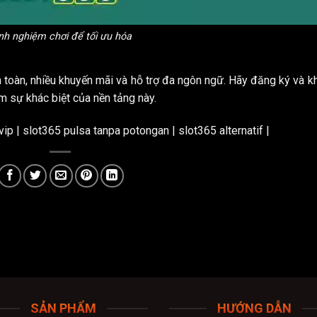
nh nghiệm chơi để tối ưu hóa
n toàn, nhiều khuyến mãi và hỗ trợ đa ngôn ngữ. Hãy đăng ký và 
m sự khác biệt của nền tảng này.
vip
|
slot365 pulsa tanpa potongan
|
slot365 alternatif
|
SẢN PHẨM
HƯỚNG DẪN