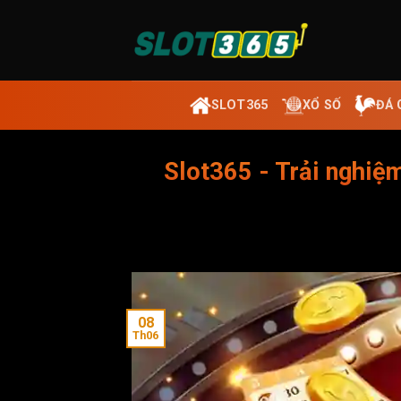
Chuyển
đến
nội
dung
SLOT365
XỔ SỐ
ĐÁ 
Slot365 - Trải nghiệm
08
Th06