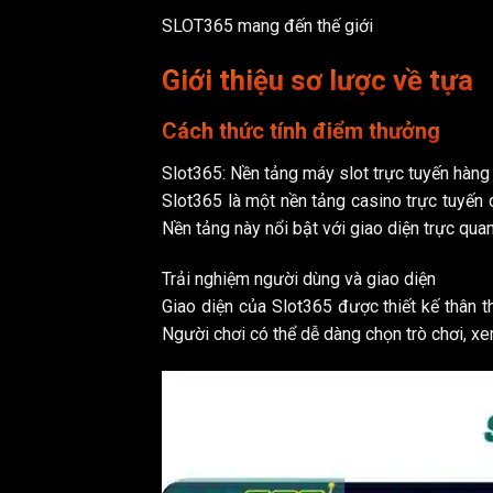
SLOT365 mang đến thế giới
Giới thiệu sơ lược về tựa
Cách thức tính điểm thưởng
Slot365: Nền tảng máy slot trực tuyến hàng
Slot365 là một nền tảng casino trực tuyến 
Nền tảng này nổi bật với giao diện trực quan
Trải nghiệm người dùng và giao diện
Giao diện của Slot365 được thiết kế thân t
Người chơi có thể dễ dàng chọn trò chơi, xe