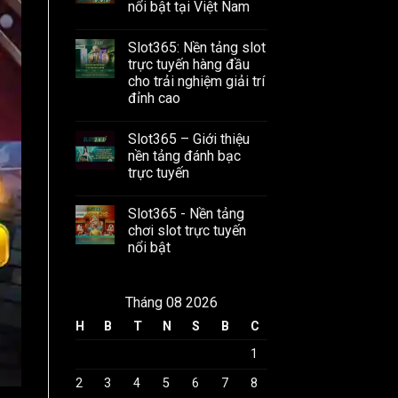
nổi bật tại Việt Nam
Slot365: Nền tảng slot
trực tuyến hàng đầu
cho trải nghiệm giải trí
đỉnh cao
Slot365 – Giới thiệu
nền tảng đánh bạc
trực tuyến
Slot365 - Nền tảng
chơi slot trực tuyến
nổi bật
Tháng 08 2026
H
B
T
N
S
B
C
1
2
3
4
5
6
7
8