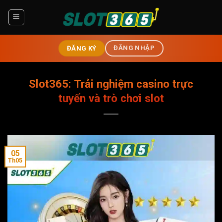
Chuyển
đến
nội
dung
ĐĂNG NHẬP
ĐĂNG KÝ
Slot365: Trải nghiệm casino trực
tuyến và trò chơi slot
05
Th05