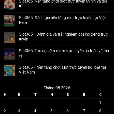
Slot365: Nền tảng chơi slot trực tuyến uy tín và giải
trí
Slot365: Đánh giá nền tảng slot trực tuyến tại Việt
Nam
Slot365 - Đánh giá và trải nghiệm casino xèng trực
tuyến
Slot365: Trải nghiệm slots trực tuyến an toàn và thú
vị
Slot365 - Nền tảng chơi slot trực tuyến nổi bật tại
Việt Nam
Tháng 08 2026
H
B
T
N
S
B
C
1
2
3
4
5
6
7
8