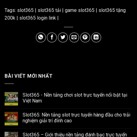
Tags:
slot365
|
slot365 tải
|
game slot365
|
slot365 tặng
200k
|
slot365 login link
|
BÀI VIẾT MỚI NHẤT
Slot365 - Nền tảng chơi slot trực tuyến nổi bật tại
Việt Nam
Slot365: Nền tảng slot trực tuyến hàng đầu cho trải
nghiệm giải trí đỉnh cao
Slot365 – Giới thiệu nền tảng đánh bạc trực tuyến