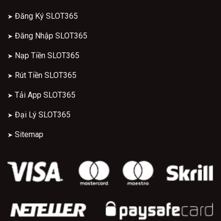
Đăng Ký SLOT365
Đăng Nhập SLOT365
Nạp Tiền SLOT365
Rút Tiền SLOT365
Tải App SLOT365
Đại Lý SLOT365
Sitemap