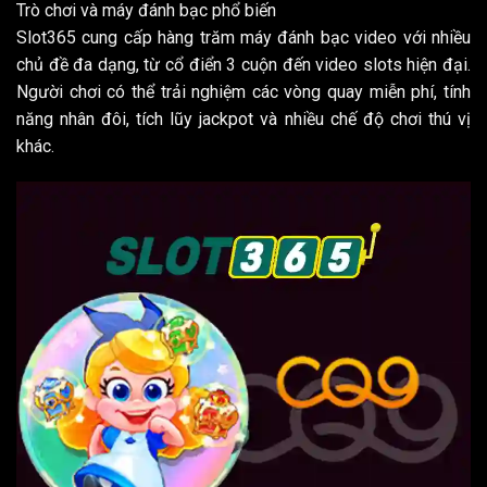
Trò chơi và máy đánh bạc phổ biến
Slot365 cung cấp hàng trăm máy đánh bạc video với nhiều
chủ đề đa dạng, từ cổ điển 3 cuộn đến video slots hiện đại.
Người chơi có thể trải nghiệm các vòng quay miễn phí, tính
năng nhân đôi, tích lũy jackpot và nhiều chế độ chơi thú vị
khác.