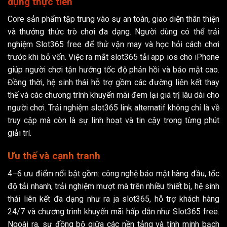
dụng thực tiễn
Core sản phẩm tập trung vào sự an toàn, giao diện thân thiện
và thưởng thức trò chơi đa dạng. Người dùng có thể trải
nghiệm Slot365 free để thử vận may và học hỏi cách chơi
trước khi bỏ vốn. Việc ra mắt slot365 tải app ios cho iPhone
giúp người chơi tận hưởng tốc độ phản hồi và bảo mật cao.
Đồng thời, hệ sinh thái hỗ trợ gồm các đường liên kết thay
thế và các chương trình khuyến mãi đem lại giá trị lâu dài cho
người chơi. Trải nghiệm slot365 link alternatif không chỉ là về
truy cập mà còn là sự linh hoạt và tin cậy trong từng phút
giải trí.
Ưu thế và cạnh tranh
4–6 ưu điểm nổi bật gồm: công nghệ bảo mật hàng đầu, tốc
độ tải nhanh, trải nghiệm mượt mà trên nhiều thiết bị, hệ sinh
thái liên kết đa dạng như ra ja slot365, hỗ trợ khách hàng
24/7 và chương trình khuyến mãi hấp dẫn như Slot365 free.
Ngoài ra, sự đồng bộ giữa các nền tảng và tính minh bạch