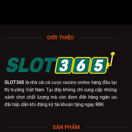
GIỚI THIỆU
SLOT365
là nhà cái cá cược casino online hàng đầu tại
thị trường Việt Nam. Tại đây không chỉ cung cấp những
sảnh chơi chất lượng mà còn đem đến hàng ngàn ưu
đãi hấp dẫn khi đăng ký tài khoản tặng ngay 88K.
SẢN PHẨM