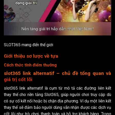
SLOT365 mang đến thế giới
Giới thiệu sơ lược về tựa
Cách thức tính điểm thưởng
slot365 link alternatif – chủ đề tổng quan và
giá trị cốt lõi
slot365 link alternatif là cụm từ mô tả các đường liên kết
thay thế cho nền tảng Slot365, giúp người chơi truy cập dù
có sự cố kết nối hoặc bị chặn địa phương. Ví dụ một liên kết
thay thế sẽ đảm bảo người dùng vẫn nhận được các dịch vụ
cốt lõi như trò chơi, thanh toán và hỗ trợ khách hàng. Trong