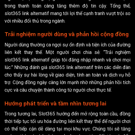
trong thanh toán càng tăng thêm độ tin cậy. Tổng thể,
slot365 link alternatif mang tới lợi thế cạnh tranh vượt trội so
với nhiều đối thủ trong ngành.
Trải nghiệm người dùng và phản hồi cộng đồng
Người dùng thường ca ngợi sự ổn định và tiện ích của đường
liên kết thay thế. Một người chơi chia sẻ: “Trải nghiệm
slot365 link alternatif giúp tôi đăng nhập nhanh và chơi mọi
lúc.” Những đánh giá slot365 link alternatif trên các diễn đàn
cho thấy sự hài lòng về giao diện, tính an toàn và dịch vụ hỗ
trợ. Cộng đồng ngày càng lớn mạnh nhờ những phản hồi tích
cực và câu chuyện thành công từ người chơi thực tế.
Hướng phát triển và tầm nhìn tương lai
Trong tương lai, Slot365 hướng đến mở rộng toàn cầu, đồng
thời tiếp tục tối ưu hóa đường liên kết thay thế để người chơi
có thể tiếp cận dễ dàng tại mọi khu vực. Chúng tôi sẽ tăng