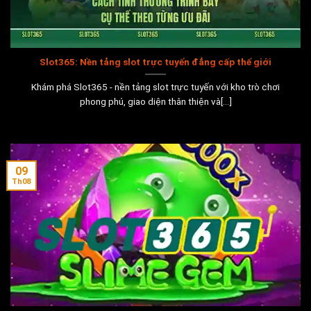
Slot365: Nền tảng slot trực tuyến đẳng cấp thế giới
Khám phá Slot365 - nền tảng slot trực tuyến với kho trò chơi
phong phú, giao diện thân thiện và[...]
09
Th08