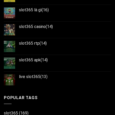
slot365 là gì(16)
slot365 casino(14)
slot365 rtp(14)
slot365 apk(14)
live slot365(13)
POPULAR TAGS
slot365 (169)