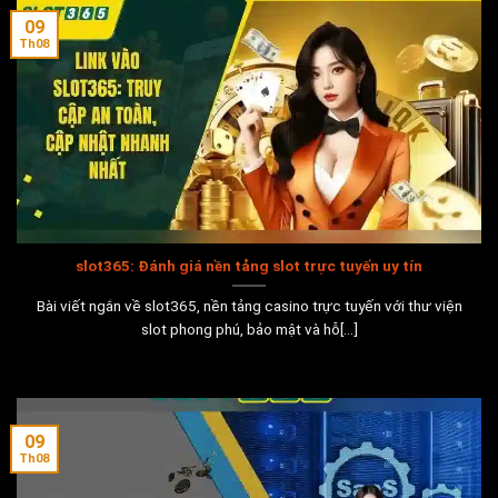
09
Th08
slot365: Đánh giá nền tảng slot trực tuyến uy tín
Bài viết ngắn về slot365, nền tảng casino trực tuyến với thư viện
slot phong phú, bảo mật và hỗ[...]
09
Th08