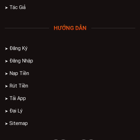
Tác Giả
HƯỚNG DẪN
Đăng Ký
Đăng Nhập
Nạp Tiền
Rút Tiền
Tải App
Đại Lý
Sitemap