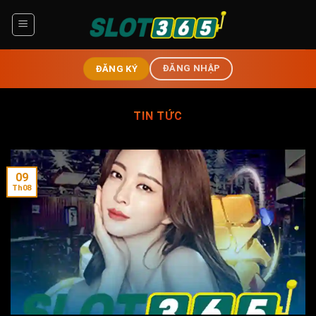
Chuyển
đến
nội
dung
ĐĂNG NHẬP
ĐĂNG KÝ
TIN TỨC
09
Th08