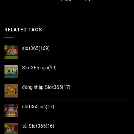
RELATED TAGS
slot365(169)
Slot365 app(19)
đăng nhập Slot365(17)
slot365 ios(17)
tải Slot365(16)