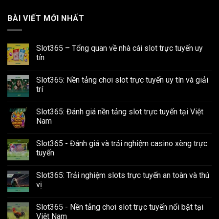
BÀI VIẾT MỚI NHẤT
Slot365 – Tổng quan về nhà cái slot trực tuyến uy
tín
Slot365: Nền tảng chơi slot trực tuyến uy tín và giải
trí
Slot365: Đánh giá nền tảng slot trực tuyến tại Việt
Nam
Slot365 - Đánh giá và trải nghiệm casino xèng trực
tuyến
Slot365: Trải nghiệm slots trực tuyến an toàn và thú
vị
Slot365 - Nền tảng chơi slot trực tuyến nổi bật tại
Việt Nam