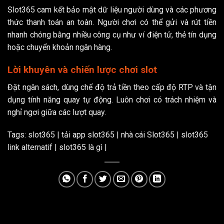
Slot365 cam kết bảo mật dữ liệu người dùng và các phương
thức thanh toán an toàn. Người chơi có thể gửi và rút tiền
nhanh chóng bằng nhiều công cụ như ví điện tử, thẻ tín dụng
hoặc chuyển khoản ngân hàng.
Lời khuyên và chiến lược chơi slot
Đặt ngân sách, dùng chế độ trả tiền theo cấp độ RTP và tận
dụng tính năng quay tự động. Luôn chơi có trách nhiệm và
nghỉ ngơi giữa các lượt quay.
Tags:
slot365
|
tải app slot365
|
nhà cái Slot365
|
slot365
link alternatif
|
slot365 là gì
|