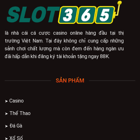
là nhà cái cá cược casino online hàng đầu tại thị
trường Việt Nam. Tại đây không chỉ cung cấp những
sảnh chơi chất lượng mà còn đem đến hàng ngàn ưu
đãi hấp dẫn khi đăng ký tài khoản tặng ngay 88K.
SẢN PHẨM
Casino
Thể Thao
Đá Gà
Xổ Số