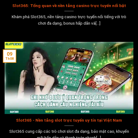
Slot365: Tổng quan về nền tảng casino trực tuyến nổi bật
Khám phá Slot365, nền tảng casino trực tuyến nổi tiếng với trò
chơi đa dạng, bonus hấp dẫn và[...]
09
Th08
Slot365 - Nền tảng slot trực tuyến uy tín tại Việt Nam
Slot365 cung cấp các trò chơi slot đa dạng, bảo mật cao, khuyến
mãi hấp dẫn và thanh toán nhanh[...]