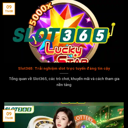
09
Th08
Slot365: Trải nghiệm slot trực tuyến đáng tin cậy
Tổng quan về Slot365, các trò chơi, khuyến mãi và cách tham gia
nền tảng
09
Th08