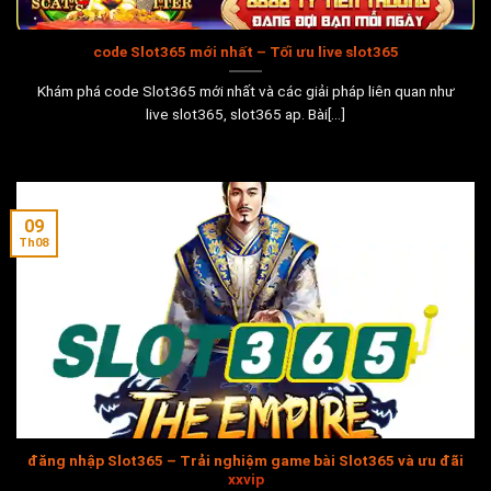
code Slot365 mới nhất – Tối ưu live slot365
Khám phá code Slot365 mới nhất và các giải pháp liên quan như
live slot365, slot365 ap. Bài[...]
09
Th08
đăng nhập Slot365 – Trải nghiệm game bài Slot365 và ưu đãi
xxvip