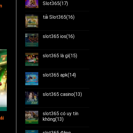
Slot365(17)
n
tải Slot365(16)
slot365 ios(16)
slot365 là gì(15)
slot365 apk(14)
slot365 casino(13)
slot365 có uy tín
ái
không(13)
slot365 đăng