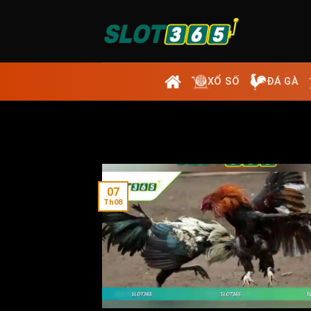
Chuyển
đến
nội
dung
XỔ SỐ
ĐÁ GÀ
07
Th08