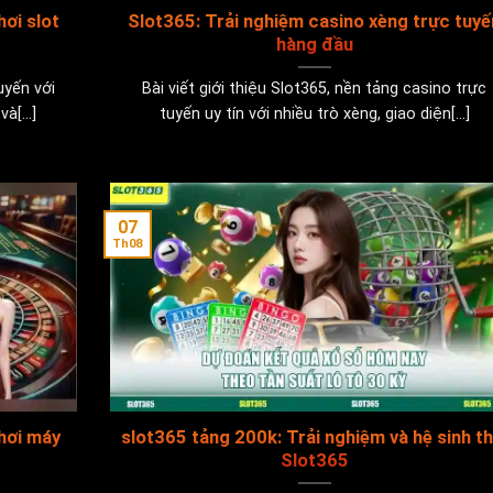
hơi slot
Slot365: Trải nghiệm casino xèng trực tuyế
hàng đầu
uyến với
Bài viết giới thiệu Slot365, nền tảng casino trực
à[...]
tuyến uy tín với nhiều trò xèng, giao diện[...]
07
Th08
hơi máy
slot365 tảng 200k: Trải nghiệm và hệ sinh th
Slot365