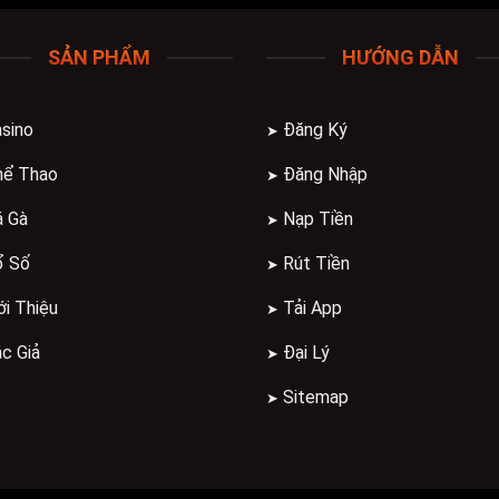
SẢN PHẨM
HƯỚNG DẪN
sino
Đăng Ký
hể Thao
Đăng Nhập
á Gà
Nạp Tiền
ổ Số
Rút Tiền
ới Thiệu
Tải App
c Giả
Đại Lý
Sitemap