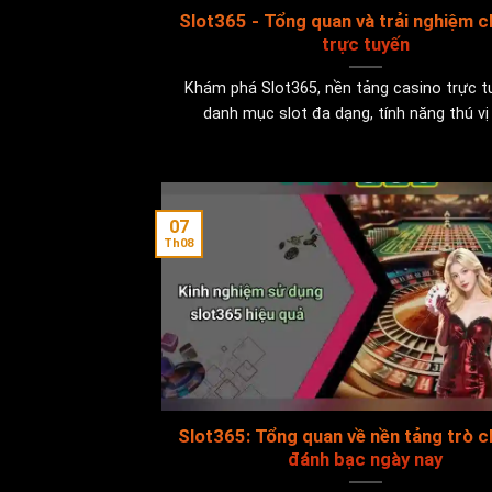
Slot365 - Tổng quan và trải nghiệm c
trực tuyến
Khám phá Slot365, nền tảng casino trực t
danh mục slot đa dạng, tính năng thú vị v
07
Th08
Slot365: Tổng quan về nền tảng trò c
đánh bạc ngày nay