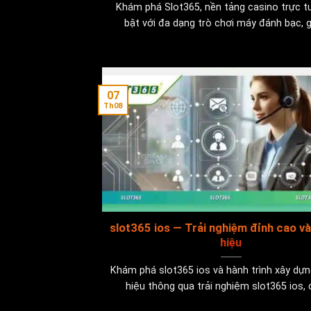
Khám phá Slot365, nền tảng casino trực t
bật với đa dạng trò chơi máy đánh bạc, gia
07
Th08
slot365 ios — Trải nghiệm đỉnh cao v
hiệu
Khám phá slot365 ios và hành trình xây dự
hiệu thông qua trải nghiệm slot365 ios, cá