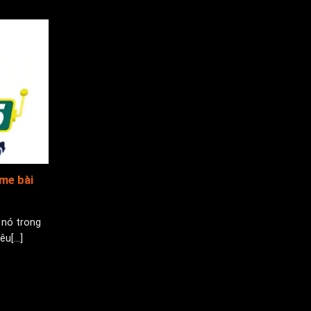
me bài
 nó trong
u[...]