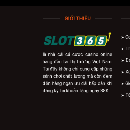
GIỚI THIỆU
Ca
T
là nhà cái cá cược casino online
Đ
hàng đầu tại thị trường Việt Nam.
Tại đây không chỉ cung cấp những
X
sảnh chơi chất lượng mà còn đem
đến hàng ngàn ưu đãi hấp dẫn khi
Gi
đăng ký tài khoản tặng ngay 88K.
Tá