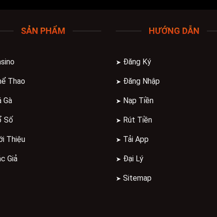
SẢN PHẨM
HƯỚNG DẪN
sino
Đăng Ký
hể Thao
Đăng Nhập
á Gà
Nạp Tiền
ổ Số
Rút Tiền
ới Thiệu
Tải App
c Giả
Đại Lý
Sitemap