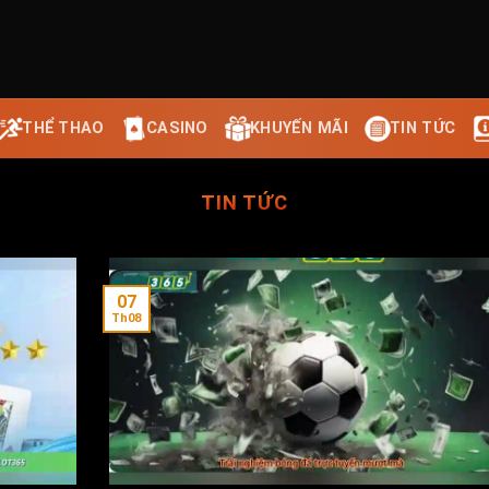
THỂ THAO
CASINO
KHUYẾN MÃI
TIN TỨC
TIN TỨC
07
Th08