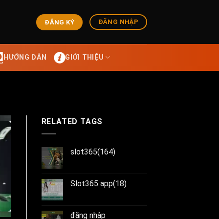
ĐĂNG NHẬP
ĐĂNG KÝ
HƯỚNG DẪN
GIỚI THIỆU
RELATED TAGS
slot365(164)
Slot365 app(18)
đăng nhập