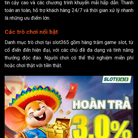
tin cậy cao và các chương trình khuyến mãi hấp dẫn. Thanh
toán an toàn, hỗ trợ khách hàng 24/7 và thời gian xử lý nhanh
là những ưu điểm lớn.
Các trò chơi nổi bật
Danh mục trò chơi tại slot365 gồm hàng trăm game slot, từ
cổ điển đến hiện đại, với các chủ đề đa dạng và tính năng
thưởng độc đáo. Người chơi có thể thử nghiệm miễn phí
hoặc chơi thật với tiền thật.