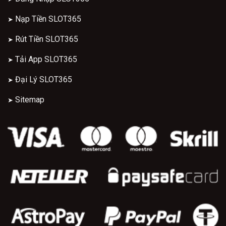
Nạp Tiền SLOT365
Rút Tiền SLOT365
Tải App SLOT365
Đại Lý SLOT365
Sitemap