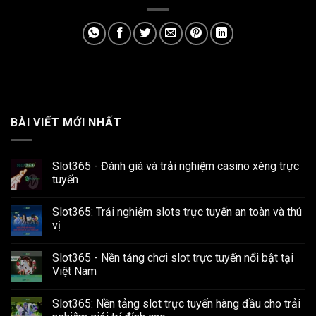
BÀI VIẾT MỚI NHẤT
Slot365 - Đánh giá và trải nghiệm casino xèng trực
tuyến
Slot365: Trải nghiệm slots trực tuyến an toàn và thú
vị
Slot365 - Nền tảng chơi slot trực tuyến nổi bật tại
Việt Nam
Slot365: Nền tảng slot trực tuyến hàng đầu cho trải