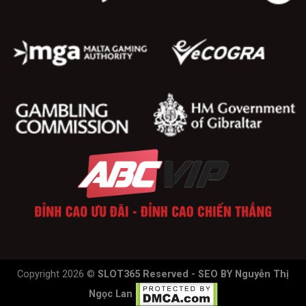
Copyright 2026 ©
SLOT365 Reserved - SEO BY Nguyễn Thị
Ngọc Lan