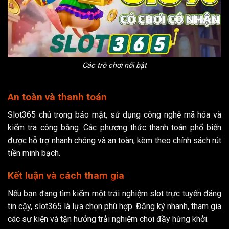
Các trò chơi nổi bật
An toàn và thanh toán
Slot365 chú trọng bảo mật, sử dụng công nghệ mã hóa và
kiểm tra công bằng. Các phương thức thanh toán phổ biến
được hỗ trợ nhanh chóng và an toàn, kèm theo chính sách rút
tiền minh bạch.
Kết luận và cách tham gia
Nếu bạn đang tìm kiếm một trải nghiệm slot trực tuyến đáng
tin cậy, slot365 là lựa chọn phù hợp. Đăng ký nhanh, tham gia
các sự kiện và tận hưởng trải nghiệm chơi đầy hứng khởi.