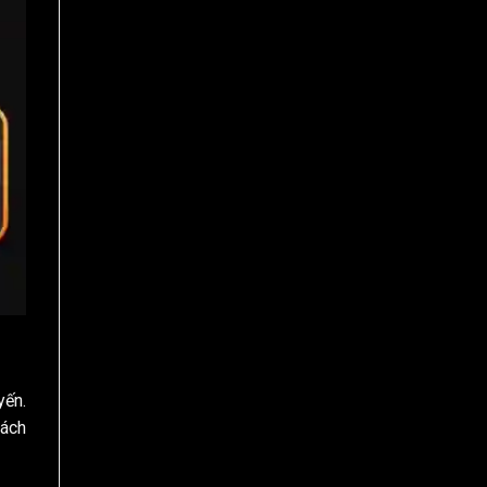
yến.
cách