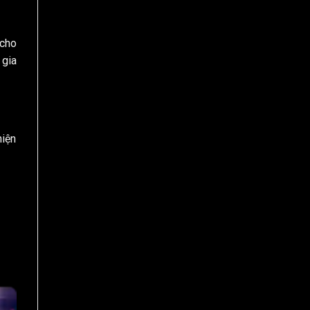
 cho
 gia
hiện