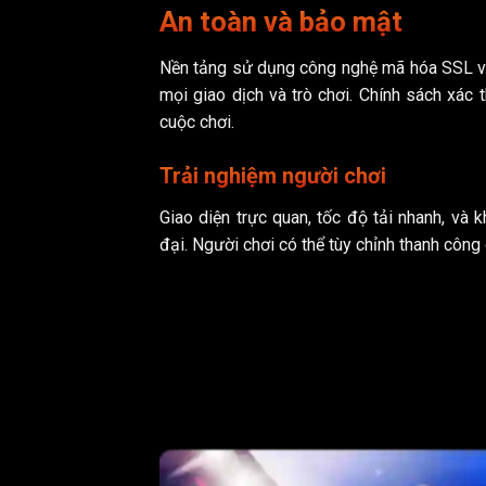
An toàn và bảo mật
Nền tảng sử dụng công nghệ mã hóa SSL v
mọi giao dịch và trò chơi. Chính sách xác 
cuộc chơi.
Trải nghiệm người chơi
Giao diện trực quan, tốc độ tải nhanh, và 
đại. Người chơi có thể tùy chỉnh thanh công c