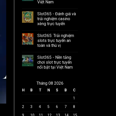
Việt Nam
Slot365 - Đánh giá và
trải nghiệm casino
xèng trực tuyến
Slot365: Trải nghiệm
slots trực tuyến an
toàn và thú vị
Slot365 - Nền tảng
chơi slot trực tuyến
nổi bật tại Việt Nam
Tháng 08 2026
H
B
T
N
S
B
C
1
2
3
4
5
6
7
8
9
10
11
12
13
14
15