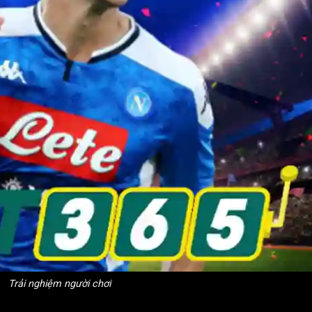
Trải nghiệm người chơi