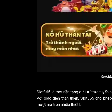
Slot36
Slot365 là một nền tảng giải trí trực tuyến 
Với giao diện thân thiện, Slot365 cho phép
mượt mà trên nhiều thiết bị.