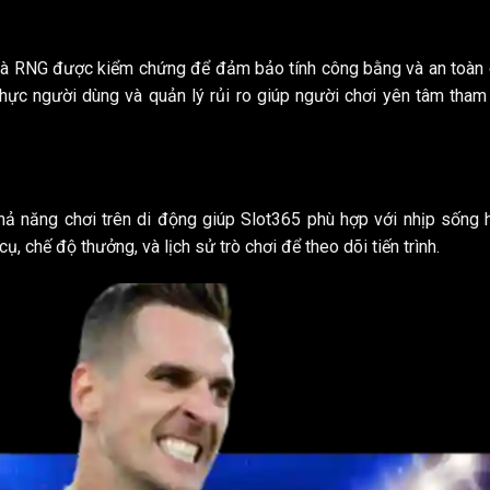
à RNG được kiểm chứng để đảm bảo tính công bằng và an toàn
thực người dùng và quản lý rủi ro giúp người chơi yên tâm tham
khả năng chơi trên di động giúp Slot365 phù hợp với nhịp sống 
ụ, chế độ thưởng, và lịch sử trò chơi để theo dõi tiến trình.