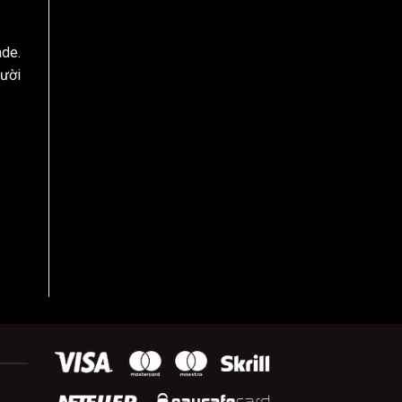
ade.
gười