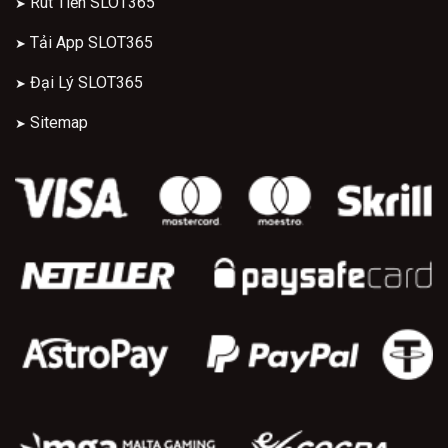
Rút Tiền SLOT365
Tải App SLOT365
Đại Lý SLOT365
Sitemap