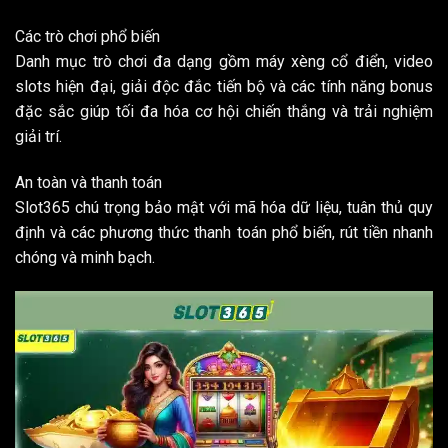
Các trò chơi phổ biến
Danh mục trò chơi đa dạng gồm máy xèng cổ điển, video
slots hiện đại, giải độc đắc tiến bộ và các tính năng bonus
đặc sắc giúp tối đa hóa cơ hội chiến thắng và trải nghiệm
giải trí.
An toàn và thanh toán
Slot365 chú trọng bảo mật với mã hóa dữ liệu, tuân thủ quy
định và các phương thức thanh toán phổ biến, rút tiền nhanh
chóng và minh bạch.