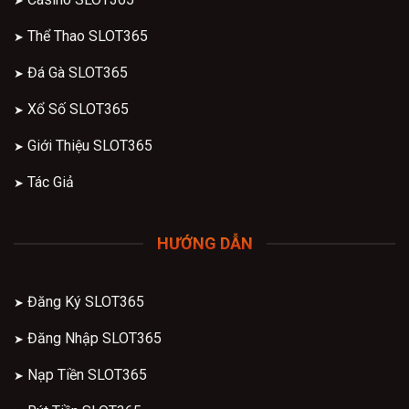
Thể Thao SLOT365
Đá Gà SLOT365
Xổ Số SLOT365
Giới Thiệu SLOT365
Tác Giả
HƯỚNG DẪN
Đăng Ký SLOT365
Đăng Nhập SLOT365
Nạp Tiền SLOT365