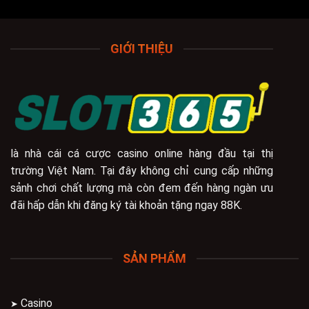
GIỚI THIỆU
là nhà cái cá cược casino online hàng đầu tại thị
trường Việt Nam. Tại đây không chỉ cung cấp những
sảnh chơi chất lượng mà còn đem đến hàng ngàn ưu
đãi hấp dẫn khi đăng ký tài khoản tặng ngay 88K.
SẢN PHẨM
Casino