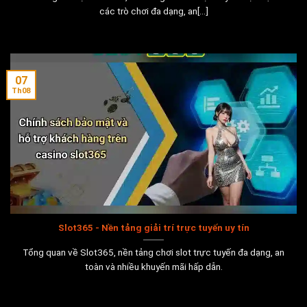
các trò chơi đa dạng, an[...]
07
Th08
Slot365 - Nền tảng giải trí trực tuyến uy tín
Tổng quan về Slot365, nền tảng chơi slot trực tuyến đa dạng, an
toàn và nhiều khuyến mãi hấp dẫn.