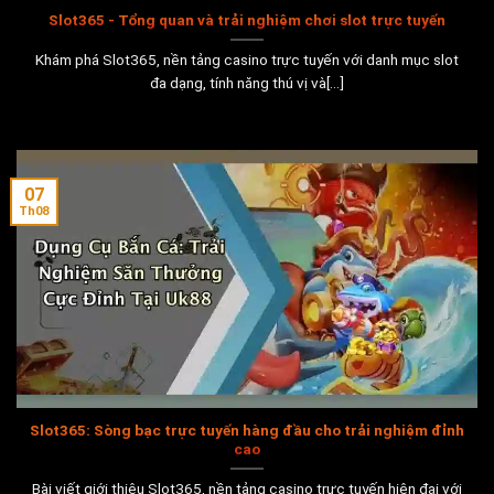
Slot365 - Tổng quan và trải nghiệm chơi slot trực tuyến
Khám phá Slot365, nền tảng casino trực tuyến với danh mục slot
đa dạng, tính năng thú vị và[...]
07
Th08
Slot365: Sòng bạc trực tuyến hàng đầu cho trải nghiệm đỉnh
cao
Bài viết giới thiệu Slot365, nền tảng casino trực tuyến hiện đại với