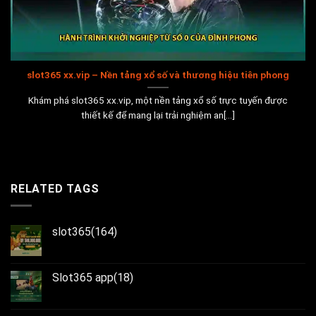
slot365 xx.vip – Nền tảng xổ số và thương hiệu tiên phong
Khám phá slot365 xx.vip, một nền tảng xổ số trực tuyến được
thiết kế để mang lại trải nghiệm an[...]
RELATED TAGS
slot365(164)
Slot365 app(18)