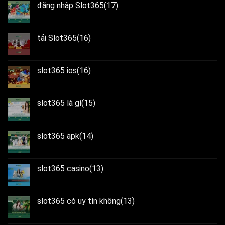
đăng nhập Slot365(17)
tải Slot365(16)
slot365 ios(16)
slot365 là gì(15)
slot365 apk(14)
slot365 casino(13)
slot365 có uy tín không(13)