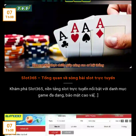
07
Th08
Slot365 – Tổng quan về sòng bài slot trực tuyến
Khám phá Slot365, nền tảng slot trực tuyến nổi bật với danh mục
game đa dạng, bảo mật cao và[...]
07
Th08