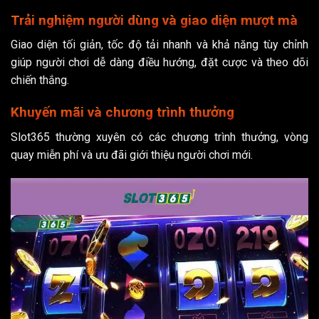
Trải nghiệm người dùng và giao diện mượt mà
Giao diện tối giản, tốc độ tải nhanh và khả năng tùy chỉnh
giúp người chơi dễ dàng điều hướng, đặt cược và theo dõi
chiến thắng.
Khuyến mãi và chương trình thưởng
Slot365 thường xuyên có các chương trình thưởng, vòng
quay miễn phí và ưu đãi giới thiệu người chơi mới.