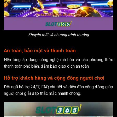
Khuyến mãi và chương trình thưởng
An toàn, bảo mật và thanh toán
Nền tảng áp dụng công nghệ mã hóa và các phương thức
thanh toán phổ biến, đảm bảo giao dịch an toàn.
Hỗ trợ khách hàng và cộng đồng người chơi
Đội ngũ hỗ trợ 24/7, FAQ chi tiết và diễn đàn cộng đồng giúp
người chơi giải đáp thắc mắc nhanh chóng.