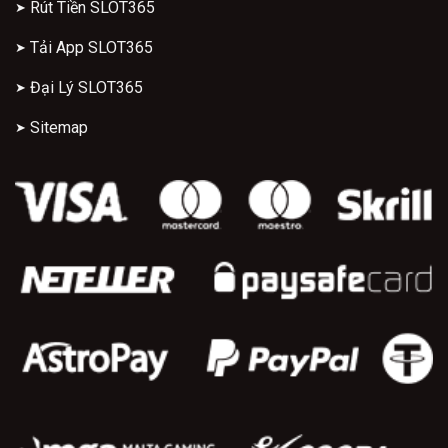
Rút Tiền SLOT365
Tải App SLOT365
Đại Lý SLOT365
Sitemap