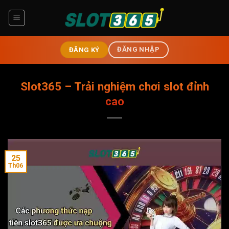
Chuyển
đến
nội
dung
ĐĂNG NHẬP
ĐĂNG KÝ
Slot365 – Trải nghiệm chơi slot đỉnh
cao
25
Th06