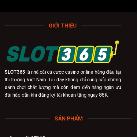
GIỚI THIỆU
SLOT365
là nhà cái cá cược casino online hàng đầu tại
thị trường Việt Nam. Tại đây không chỉ cung cấp những
sảnh chơi chất lượng mà còn đem đến hàng ngàn ưu
đãi hấp dẫn khi đăng ký tài khoản tặng ngay 88K.
SẢN PHẨM