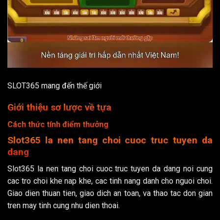
SLOT365 mang đến thế giới
Giới thiệu sơ lược về tựa
Cách thức tính điểm thưởng
Slot365 la nen tang choi cuoc truc tuyen da
dang
Slot365 la nen tang choi cuoc truc tuyen da dang noi cung
cac tro choi khe nap khe, cac tinh nang danh cho nguoi choi.
Giao dien thuan tien, giao dich an toan, va thao tac don gian
tren may tinh cung nhu dien thoai.