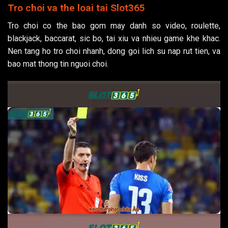
Tro choi va the loai tai Slot365
Tro choi co the bao gom may danh so video, roulette,
blackjack, baccarat, sic bo, tai xiu va nhieu game khe khac.
Nen tang ho tro choi nhanh, dong goi lich su nap rut tien, va
bao mat thong tin nguoi choi.