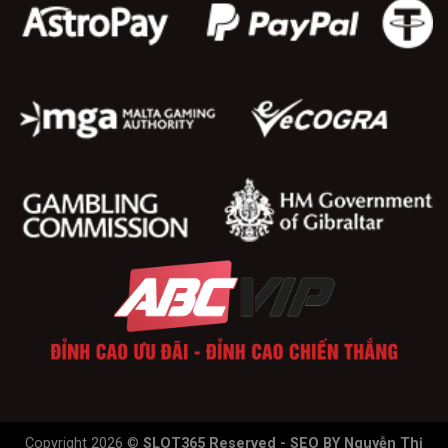
Copyright 2026 ©
SLOT365 Reserved - SEO BY Nguyễn Thị