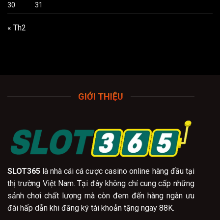
30
31
« Th2
GIỚI THIỆU
SLOT365
là nhà cái cá cược casino online hàng đầu tại
thị trường Việt Nam. Tại đây không chỉ cung cấp những
sảnh chơi chất lượng mà còn đem đến hàng ngàn ưu
đãi hấp dẫn khi đăng ký tài khoản tặng ngay 88K.