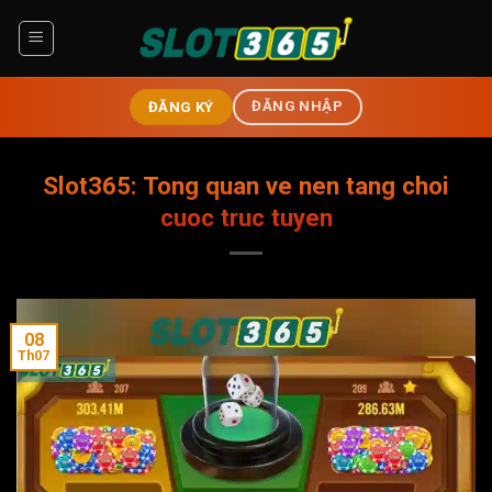
Chuyển
đến
nội
dung
ĐĂNG NHẬP
ĐĂNG KÝ
Slot365: Tong quan ve nen tang choi
cuoc truc tuyen
08
Th07