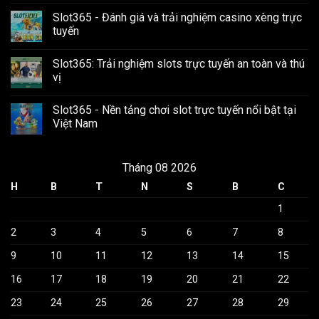
Slot365 - Đánh giá và trải nghiệm casino xèng trực
tuyến
Slot365: Trải nghiệm slots trực tuyến an toàn và thú
vị
Slot365 - Nền tảng chơi slot trực tuyến nổi bật tại
Việt Nam
Tháng 08 2026
H
B
T
N
S
B
C
1
2
3
4
5
6
7
8
9
10
11
12
13
14
15
16
17
18
19
20
21
22
23
24
25
26
27
28
29