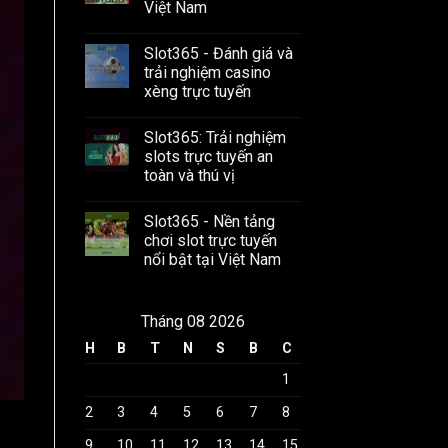
Việt Nam
Slot365 - Đánh giá và
trải nghiệm casino
xèng trực tuyến
Slot365: Trải nghiệm
slots trực tuyến an
toàn và thú vị
Slot365 - Nền tảng
chơi slot trực tuyến
nổi bật tại Việt Nam
Tháng 08 2026
H
B
T
N
S
B
C
1
2
3
4
5
6
7
8
9
10
11
12
13
14
15