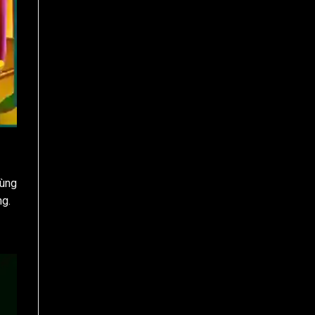
dùng
ng.