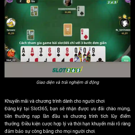
Giao diện và trải nghiệm di động
Khuyến mãi và chương trình dành cho người chơi
Đăng ký tại Slot365, bạn sẽ nhận được ưu đãi chào mừng,
tiền thưởng nạp lần đầu và chương trình tích lũy điểm
thưởng. Điều kiện cược hợp lý và thời hạn khuyến mãi rõ ràng
đảm bảo sự công bằng cho mọi người chơi.