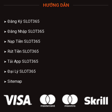
HƯỚNG DẪN
Đăng Ký SLOT365
Đăng Nhập SLOT365
Nạp Tiền SLOT365
Rút Tiền SLOT365
Tải App SLOT365
Đại Lý SLOT365
Sitemap