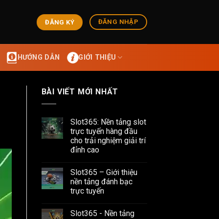
ĐĂNG NHẬP
ĐĂNG KÝ
HƯỚNG DẪN
GIỚI THIỆU
BÀI VIẾT MỚI NHẤT
Slot365: Nền tảng slot
trực tuyến hàng đầu
cho trải nghiệm giải trí
đỉnh cao
Slot365 – Giới thiệu
nền tảng đánh bạc
trực tuyến
Slot365 - Nền tảng