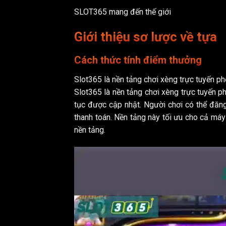
SLOT365 mang đến thế giới
Giới thiệu sơ lược về tựa
Cách thức tính điểm thưởng
Slot365 là nền tảng chơi xèng trực tuyến ph
Slot365 là nền tảng chơi xèng trực tuyến ph
tục được cập nhật. Người chơi có thể đăng 
thanh toán. Nền tảng này tối ưu cho cả máy
nền tảng.