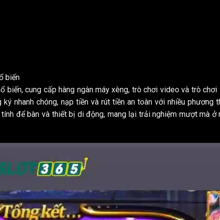
ổ biến
ổ biến, cung cấp hàng ngàn máy xèng, trò chơi video và trò chơi 
ký nhanh chóng, nạp tiền và rút tiền an toàn với nhiều phương 
 tính để bàn và thiết bị di động, mang lại trải nghiệm mượt mà ở