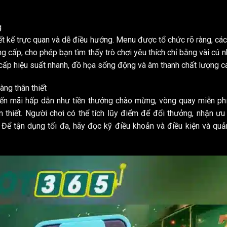
g
t kế trực quan và dễ điều hướng. Menu được tổ chức rõ ràng, các
ng cấp, cho phép bạn tìm thấy trò chơi yêu thích chỉ bằng vài cú 
cấp hiệu suất nhanh, đồ họa sống động và âm thanh chất lượng c
àng thân thiết
ến mãi hấp dẫn như tiền thưởng chào mừng, vòng quay miễn ph
 thiết. Người chơi có thể tích lũy điểm để đổi thưởng, nhận ưu
 Để tận dụng tối đa, hãy đọc kỹ điều khoản và điều kiện và quả