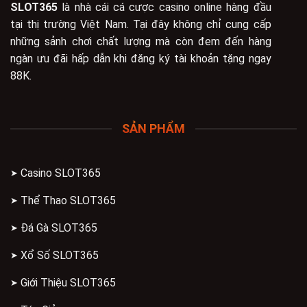
SLOT365
là nhà cái cá cược casino online hàng đầu
tại thị trường Việt Nam. Tại đây không chỉ cung cấp
những sảnh chơi chất lượng mà còn đem đến hàng
ngàn ưu đãi hấp dẫn khi đăng ký tài khoản tặng ngay
88K.
SẢN PHẨM
Casino SLOT365
Thể Thao SLOT365
Đá Gà SLOT365
Xổ Số SLOT365
Giới Thiệu SLOT365