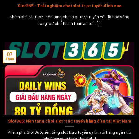
Slot365 - Trải nghiệm chơi slot trực tuyến đỉnh cao
Khám phá Slot365, nền tảng chơi slot trực tuyến với đồ họa sống
động, cơ chế thanh toán an toàn[...]
07
Th08
Slot365: Nền tảng chơi slot trực tuyến hàng đầu tại Việt Nam
Khám phá Slot365, nền tảng slot trực tuyến uy tín với hàng ngàn trò
chơi, chương trình khuyến[...]