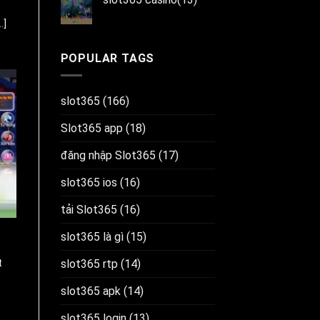
.]
POPULAR TAGS
slot365 (166)
Slot365 app (18)
đăng nhập Slot365 (17)
slot365 ios (16)
tải Slot365 (16)
slot365 là gì (15)
slot365 rtp (14)
t
slot365 apk (14)
slot365 login (13)