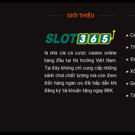
GIỚI THIỆU
Ca
T
là nhà cái cá cược casino online
Đ
hàng đầu tại thị trường Việt Nam.
Tại đây không chỉ cung cấp những
X
sảnh chơi chất lượng mà còn đem
đến hàng ngàn ưu đãi hấp dẫn khi
Gi
đăng ký tài khoản tặng ngay 88K.
Tá