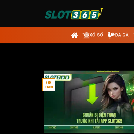
Chuyển
đến
nội
dung
XỔ SỐ
ĐÁ GÀ
08
Th08