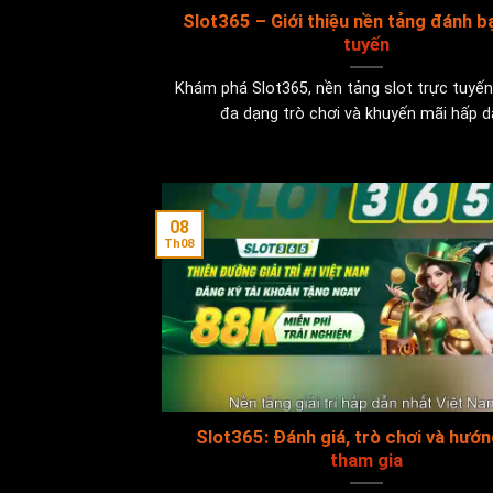
Slot365 – Giới thiệu nền tảng đánh b
tuyến
Khám phá Slot365, nền tảng slot trực tuyến
đa dạng trò chơi và khuyến mãi hấp d
08
Th08
Slot365: Đánh giá, trò chơi và hướ
tham gia