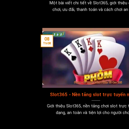
Một bài viết chi tiết về Slot365, giới thiệu
chơi, ưu đãi, thanh toán và cách chơi an
08
Th08
Slot365 - Nền tảng slot trực tuyến n
Giới thiệu Slot365, nền tảng chơi slot trực
dạng, an toàn và tiện lợi cho người chơi[