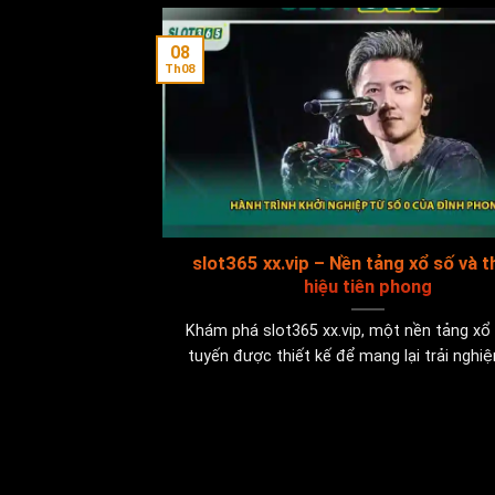
08
Th08
slot365 xx.vip – Nền tảng xổ số và 
hiệu tiên phong
Khám phá slot365 xx.vip, một nền tảng xổ
tuyến được thiết kế để mang lại trải nghiệm