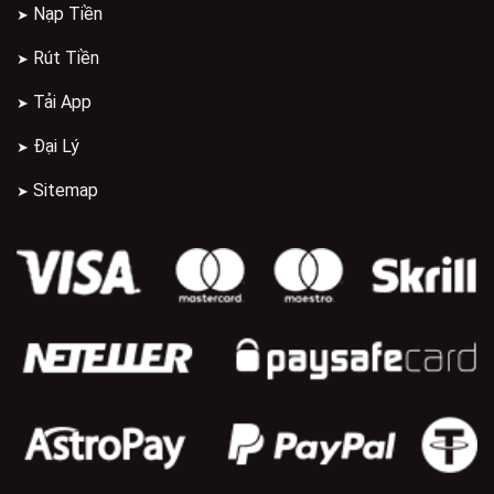
Nạp Tiền
Rút Tiền
Tải App
Đại Lý
Sitemap