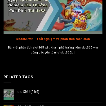
slot365 win - Trải nghiệm và phân tích toàn diện
Bài viết phân tích slot365 win, khám phá trải nghiệm slot365 win
cùng các yếu tố như slot365[...]
RELATED TAGS
slot365(164)