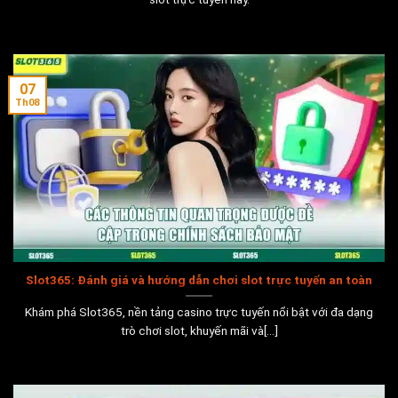
07
Th08
Slot365: Đánh giá và hướng dẫn chơi slot trực tuyến an toàn
Khám phá Slot365, nền tảng casino trực tuyến nổi bật với đa dạng
trò chơi slot, khuyến mãi và[...]