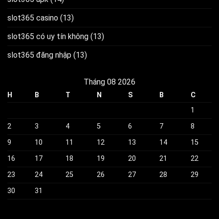
slot365 casino (13)
slot365 có uy tín không (13)
slot365 đăng nhập (13)
Tháng 08 2026
H
B
T
N
S
B
C
1
2
3
4
5
6
7
8
9
10
11
12
13
14
15
16
17
18
19
20
21
22
23
24
25
26
27
28
29
30
31