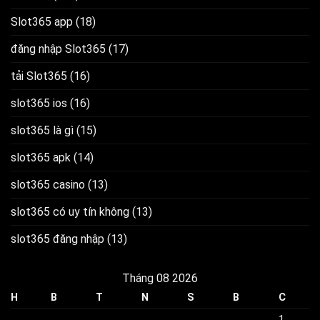
Slot365 app (18)
đăng nhập Slot365 (17)
tải Slot365 (16)
slot365 ios (16)
slot365 là gì (15)
slot365 apk (14)
slot365 casino (13)
slot365 có uy tín không (13)
slot365 đăng nhập (13)
Tháng 08 2026
H
B
T
N
S
B
C
1