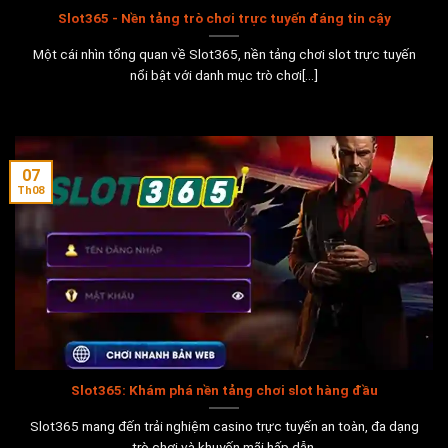
Slot365 - Nền tảng trò chơi trực tuyến đáng tin cậy
Một cái nhìn tổng quan về Slot365, nền tảng chơi slot trực tuyến
nổi bật với danh mục trò chơi[...]
07
Th08
Slot365: Khám phá nền tảng chơi slot hàng đầu
Slot365 mang đến trải nghiệm casino trực tuyến an toàn, đa dạng
trò chơi và khuyến mãi hấp dẫn.