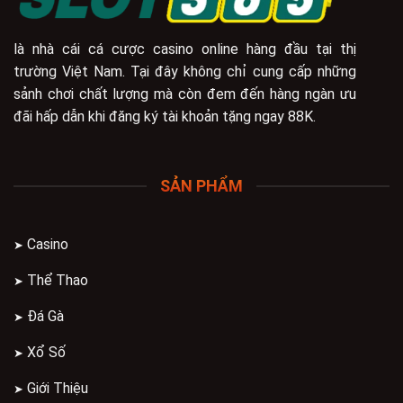
là nhà cái cá cược casino online hàng đầu tại thị
trường Việt Nam. Tại đây không chỉ cung cấp những
sảnh chơi chất lượng mà còn đem đến hàng ngàn ưu
đãi hấp dẫn khi đăng ký tài khoản tặng ngay 88K.
SẢN PHẨM
Casino
Thể Thao
Đá Gà
Xổ Số
Giới Thiệu