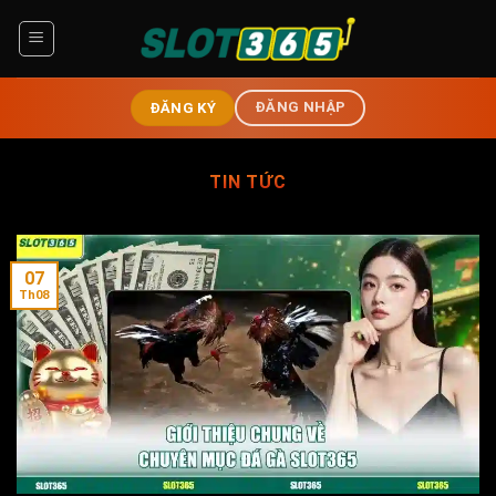
Chuyển
đến
nội
dung
ĐĂNG NHẬP
ĐĂNG KÝ
TIN TỨC
07
Th08