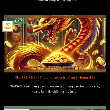
07
Th08
Slot365 – Nền tảng chơi xèng trực tuyến hàng đầu
Slot365 là nền tảng casino online tập trung vào trò chơi xèng,
mang lại trải nghiệm an toàn,[...]