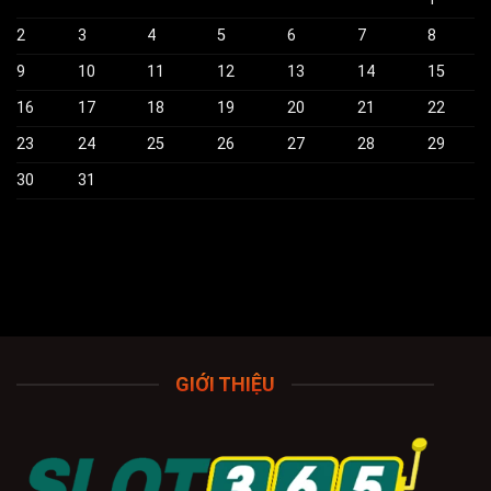
2
3
4
5
6
7
8
9
10
11
12
13
14
15
16
17
18
19
20
21
22
23
24
25
26
27
28
29
30
31
GIỚI THIỆU