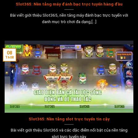
Slot365: Nền tảng máy đánh bạc trực tuyến hàng đầu
Bài viết giới thiệu Slot365, nền tảng máy đánh bạc trực tuyến với
danh mục trò chơi đa dạng,[...]
08
Th08
Slot365: Nền tảng slot trực tuyến tin cậy
Bài viết giới thiệu Slot365 và các đặc điểm nổi bật của nền tảng
slot trực tuyến này.