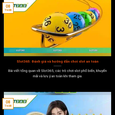
08
Th08
Slot365: Đánh giá và hướng dẫn chơi slot an toàn
Bài viết tổng quan về Slot365, các trò chơi slot phổ biến, khuyến
mãi và lưu ý an toàn khi tham gia.
08
Th08