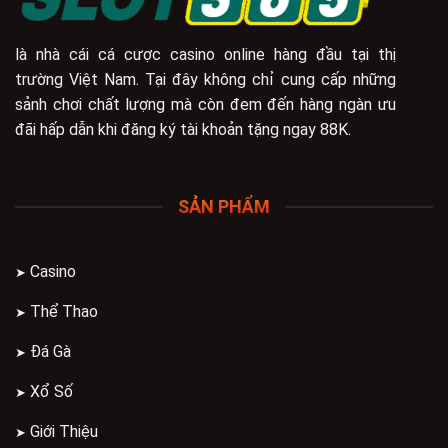
là nhà cái cá cược casino online hàng đầu tại thị
trường Việt Nam. Tại đây không chỉ cung cấp những
sảnh chơi chất lượng mà còn đem đến hàng ngàn ưu
đãi hấp dẫn khi đăng ký tài khoản tặng ngay 88K.
SẢN PHẨM
Casino
Thể Thao
Đá Gà
Xổ Số
Giới Thiệu