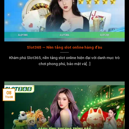
Slot365 — Nền tảng slot online hàng đầu
Khám phá Slot365, nền tảng slot online hiện đại với danh mục trò
chơi phong phú, bảo mật và[...]
08
Th08