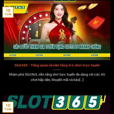
10
Th08
Slot365 - Tổng quan về nền tảng trò chơi trực tuyến
Khám phá Slot365, nền tảng slot trực tuyến đa dạng với các trò
chơi hấp dẫn, khuyến mãi và bảo[...]
10
Th08