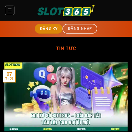
Chuyển
đến
nội
dung
ĐĂNG NHẬP
ĐĂNG KÝ
TIN TỨC
07
Th08