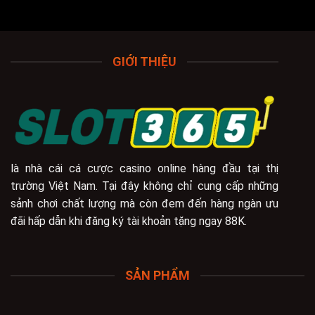
GIỚI THIỆU
là nhà cái cá cược casino online hàng đầu tại thị
trường Việt Nam. Tại đây không chỉ cung cấp những
sảnh chơi chất lượng mà còn đem đến hàng ngàn ưu
đãi hấp dẫn khi đăng ký tài khoản tặng ngay 88K.
SẢN PHẨM