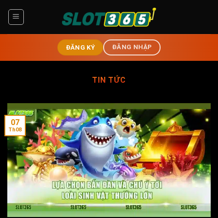
Chuyển
đến
nội
dung
ĐĂNG NHẬP
ĐĂNG KÝ
TIN TỨC
07
Th08