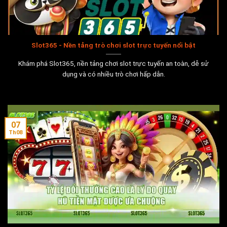
Slot365 - Nền tảng trò chơi slot trực tuyến nổi bật
Khám phá Slot365, nền tảng chơi slot trực tuyến an toàn, dễ sử
dụng và có nhiều trò chơi hấp dẫn.
07
Th08