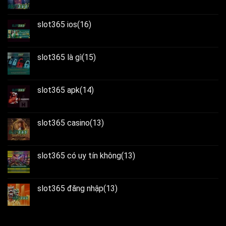
slot365 ios(16)
slot365 là gì(15)
slot365 apk(14)
slot365 casino(13)
slot365 có uy tín không(13)
slot365 đăng nhập(13)