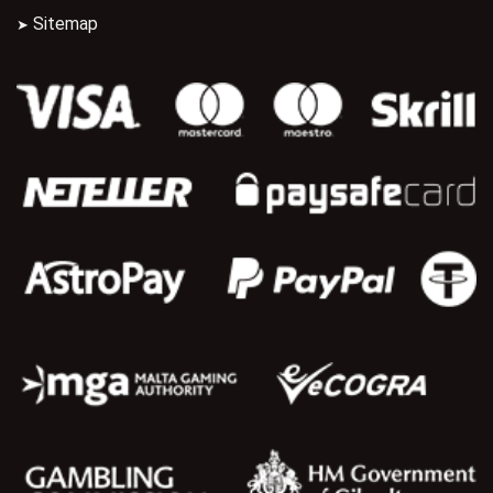
Sitemap