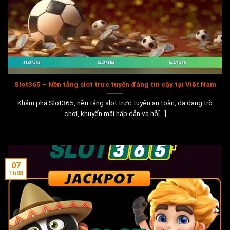
Slot365 – Nền tảng slot trực tuyến đáng tin cậy tại Việt Nam
Khám phá Slot365, nền tảng slot trực tuyến an toàn, đa dạng trò
chơi, khuyến mãi hấp dẫn và hỗ[...]
07
Th08