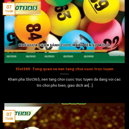
07
Th08
Slot365: Tong quan ve nen tang choi cuoc truc tuyen
Kham pha Slot365, nen tang choi cuoc truc tuyen da dang voi cac
tro choi pho bien, giao dich an[...]
07
Th08