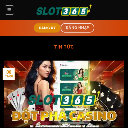
Chuyển
đến
nội
dung
ĐĂNG NHẬP
ĐĂNG KÝ
TIN TỨC
08
Th08