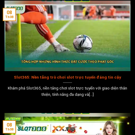
08
Th08
Slot365: Nền tảng trò chơi slot trực tuyến đáng tin cậy
Khám phá Slot365, nền tảng chơi slot trực tuyến với giao diện thân
thiện, tính năng đa dạng và[...]
08
Th08