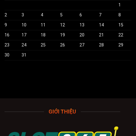
1
2
3
4
5
6
7
8
9
10
11
12
13
14
15
16
17
18
19
20
21
22
23
24
25
26
27
28
29
30
31
GIỚI THIỆU