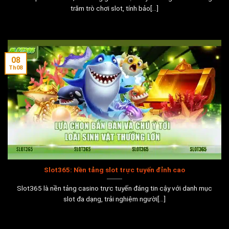
trăm trò chơi slot, tính bảo[...]
08
Th08
Slot365: Nền tảng slot trực tuyến đỉnh cao
Slot365 là nền tảng casino trực tuyến đáng tin cậy với danh mục
slot đa dạng, trải nghiệm người[...]