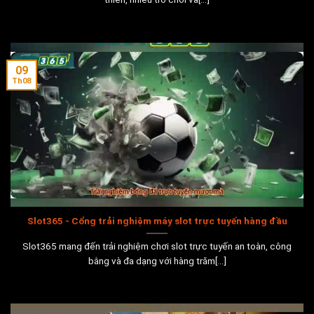
09
Th08
Slot365 - Cổng trải nghiệm máy slot trực tuyến hàng đầu
Slot365 mang đến trải nghiệm chơi slot trực tuyến an toàn, công
bằng và đa dạng với hàng trăm[...]