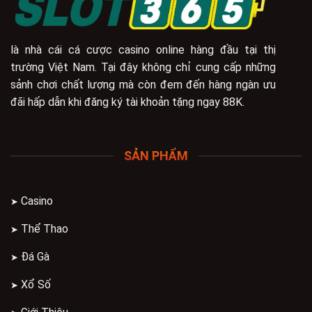
là nhà cái cá cược casino online hàng đầu tại thị
trường Việt Nam. Tại đây không chỉ cung cấp những
sảnh chơi chất lượng mà còn đem đến hàng ngàn ưu
đãi hấp dẫn khi đăng ký tài khoản tặng ngay 88K.
SẢN PHẨM
Casino
Thể Thao
Đá Gà
Xổ Số