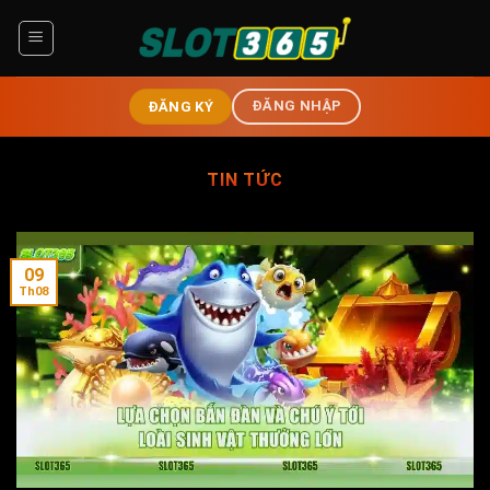
Chuyển
đến
nội
dung
ĐĂNG NHẬP
ĐĂNG KÝ
TIN TỨC
09
Th08