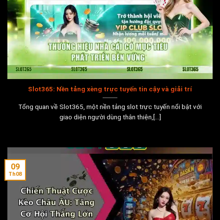
Slot365: Nền tảng xèng trực tuyến tin cậy và giải trí
Tổng quan về Slot365, một nền tảng slot trực tuyến nổi bật với
giao diện người dùng thân thiện,[...]
09
Th08