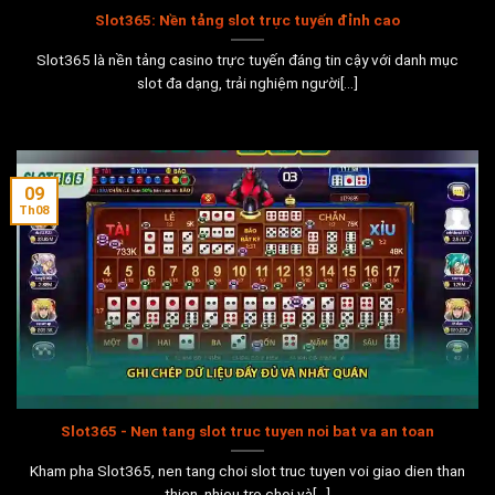
Slot365: Nền tảng slot trực tuyến đỉnh cao
Slot365 là nền tảng casino trực tuyến đáng tin cậy với danh mục
slot đa dạng, trải nghiệm người[...]
09
Th08
Slot365 - Nen tang slot truc tuyen noi bat va an toan
Kham pha Slot365, nen tang choi slot truc tuyen voi giao dien than
thien, nhieu tro choi và[...]