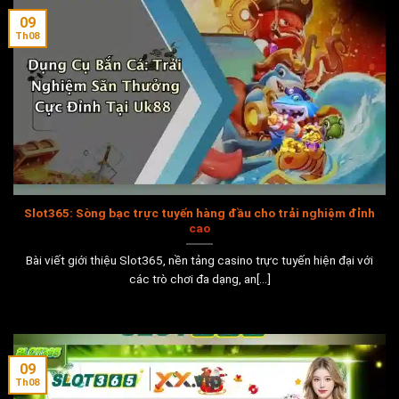
09
Th08
Slot365: Sòng bạc trực tuyến hàng đầu cho trải nghiệm đỉnh
cao
Bài viết giới thiệu Slot365, nền tảng casino trực tuyến hiện đại với
các trò chơi đa dạng, an[...]
09
Th08