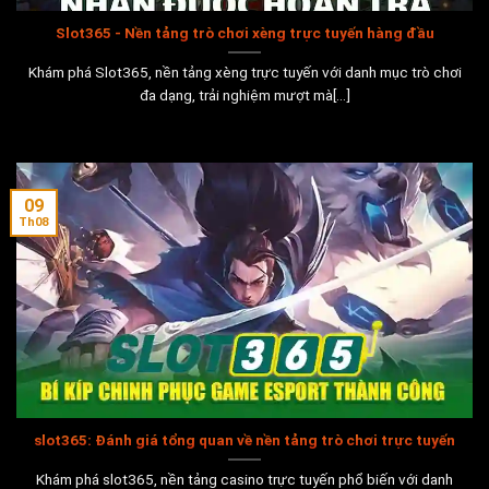
Slot365 - Nền tảng trò chơi xèng trực tuyến hàng đầu
Khám phá Slot365, nền tảng xèng trực tuyến với danh mục trò chơi
đa dạng, trải nghiệm mượt mà[...]
09
Th08
slot365: Đánh giá tổng quan về nền tảng trò chơi trực tuyến
Khám phá slot365, nền tảng casino trực tuyến phổ biến với danh