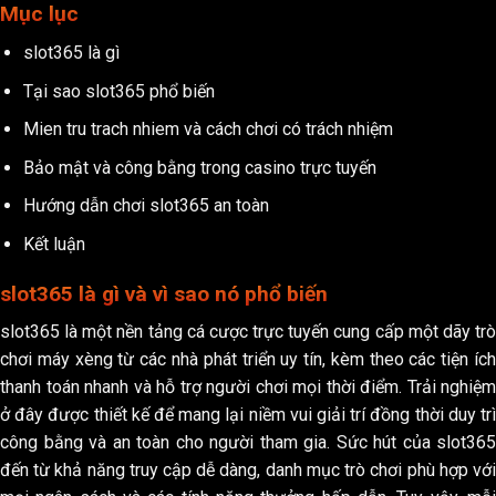
Mục lục
slot365 là gì
Tại sao slot365 phổ biến
Mien tru trach nhiem và cách chơi có trách nhiệm
Bảo mật và công bằng trong casino trực tuyến
Hướng dẫn chơi slot365 an toàn
Kết luận
slot365 là gì và vì sao nó phổ biến
slot365
là một nền tảng cá cược trực tuyến cung cấp một dãy trò
chơi máy xèng từ các nhà phát triển uy tín, kèm theo các tiện ích
thanh toán nhanh và hỗ trợ người chơi mọi thời điểm. Trải nghiệm
ở đây được thiết kế để mang lại niềm vui giải trí đồng thời duy trì
công bằng và an toàn cho người tham gia. Sức hút của slot365
đến từ khả năng truy cập dễ dàng, danh mục trò chơi phù hợp với