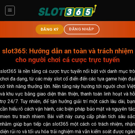
Chuyển
đến
nội
dung
ĐĂNG NHẬP
ĐĂNG KÝ
slot365: Hướng dẫn an toàn và trách nhiệm
cho người chơi cá cược trực tuyến
slot365 là nền tảng cá cược trực tuyến nổi bật với danh mục trò
chơi đa dạng, từ các máy slot cổ điển đến các tựa game hiện đại
có tính năng thưởng lớn. Nền tảng này hướng tới người chơi Việt
và khu vực bằng giao diện thân thiện, thanh toán linh hoạt và hỗ
trợ 24/7. Tuy nhiên, để tận hưởng giải trí một cách lâu dài, bạn
cần hiểu rõ cách vận hành, các biện pháp bảo mật và nguyên tắc
mien tru trach nhiem. Bài viết này cung cấp phân tích sâu sắc
nhằm giúp bạn tiếp cận slot365 một cách có trách nhiệm, nhận
diện rủi ro và tối ưu hóa trải nghiệm mà vẫn kiểm soát được ngân