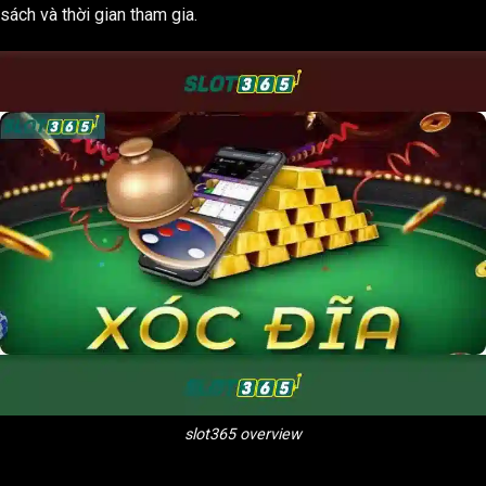
sách và thời gian tham gia.
slot365 overview